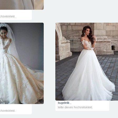
chzeitskleid.
bugelinlik .
teilte dieses hochzeitskleid.
chzeitskleid.