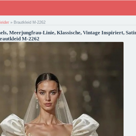
leider
»
Brautkleid M-2262
ls, Meerjungfrau-Linie, Klassische, Vintage Inspiriert, Sati
rautkleid M-2262