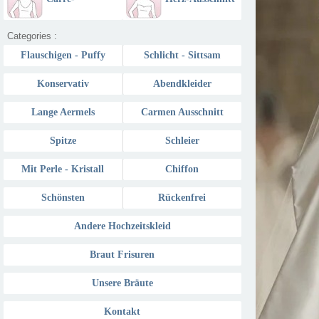
Ausschnitt
Categories :
Flauschigen - Puffy
Schlicht - Sittsam
Konservativ
Abendkleider
Lange Aermels
Carmen Ausschnitt
Spitze
Schleier
Mit Perle - Kristall
Chiffon
Schönsten
Rückenfrei
Andere Hochzeitskleid
Braut Frisuren
Unsere Bräute
Kontakt