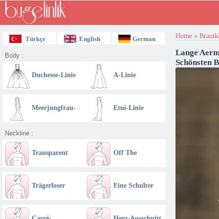
Home
»
Brautk
Türkçe
English
German
Lange Aerme
Body :
Schönsten B
Duchesse-Linie
A-Linie
Meerjungfrau-
Etui-Linie
Linie
Neckline :
Transparent
Off The
Schulter
Schulter - U
Trägerloser
Eine Schulter
Boot Ausschnitt
Ausschnitt
Carré-
Herz-Ausschnitt