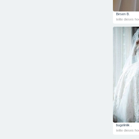
Birsen B.
teilte dieses ho
bugelinlik .
teilte dieses ho