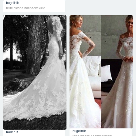
bugelinlik .
teilte dieses hochzeitskleid.
bugelinlik .
Kader B.