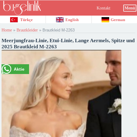
Kontakt
Menü
Türkçe
English
German
Home
»
Brautkleider
»
Brautkleid M-2263
Meerjungfrau-Linie, Etui-Linie, Lange Aermels, Spitze und
2025 Brautkleid M-2263
Aktie