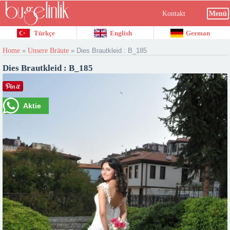
Kontakt
Menü
Türkçe
English
German
Home
»
Unsere Bräute
»
Dies Brautkleid : B_185
Dies Brautkleid : B_185
Aktie