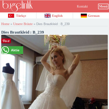
Kontakt
Menü
Türkçe
English
German
Home
»
Unsere Bräute
»
Dies Brautkleid : B_239
Dies Brautkleid : B_239
Aktie