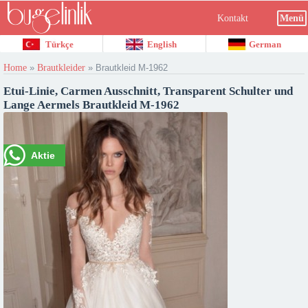
Kontakt
Menü
Türkçe
English
German
Home
»
Brautkleider
»
Brautkleid M-1962
Etui-Linie, Carmen Ausschnitt, Transparent Schulter und
Lange Aermels Brautkleid M-1962
Aktie