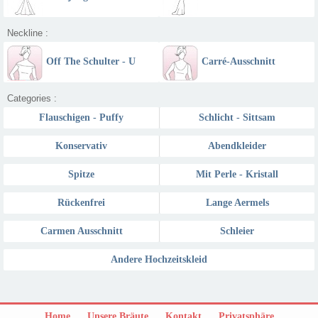
Neckline :
Off The Schulter - U
Carré-Ausschnitt
Boot Ausschnitt
Categories :
Flauschigen - Puffy
Schlicht - Sittsam
Konservativ
Abendkleider
Spitze
Mit Perle - Kristall
Rückenfrei
Lange Aermels
Carmen Ausschnitt
Schleier
Andere Hochzeitskleid
Home
Unsere Bräute
Kontakt
Privatsphäre