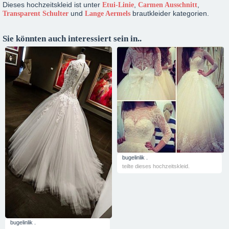
Dieses hochzeitskleid ist unter
,
,
Etui-Linie
Carmen Ausschnitt
und
brautkleider kategorien.
Transparent Schulter
Lange Aermels
Sie könnten auch interessiert sein in..
bugelinlik .
teilte dieses hochzeitskleid.
bugelinlik .