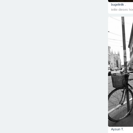
bugelinlik .
teilte dieses ho
Aysun T.