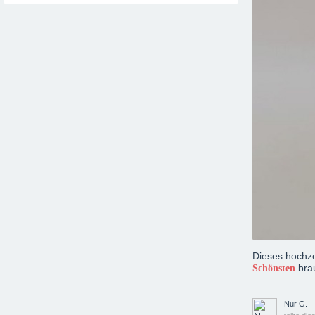
Dieses hochzei
brau
Schönsten
Nur G.