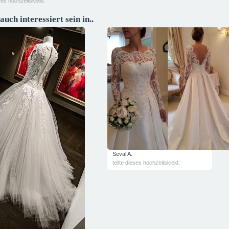
eses hochzeitskleid.
auch interessiert sein in..
Seval A.
teilte dieses hochzeitskleid.