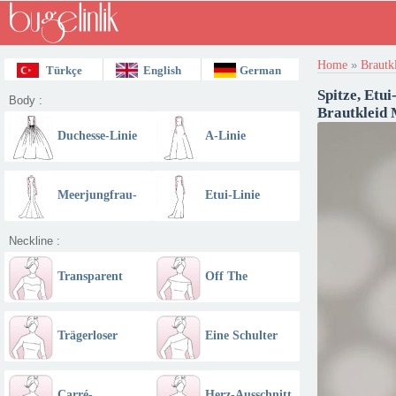
Home
»
Brautk
Türkçe
English
German
Spitze, Etu
Body :
Brautkleid
Duchesse-Linie
A-Linie
Meerjungfrau-
Etui-Linie
Linie
Neckline :
Transparent
Off The
Schulter
Schulter - U
Trägerloser
Eine Schulter
Boot Ausschnitt
Ausschnitt
Carré-
Herz-Ausschnitt