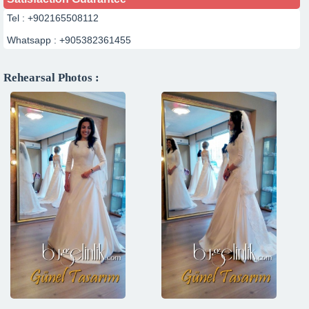
Tel : +902165508112
Whatsapp : +905382361455
Rehearsal Photos :