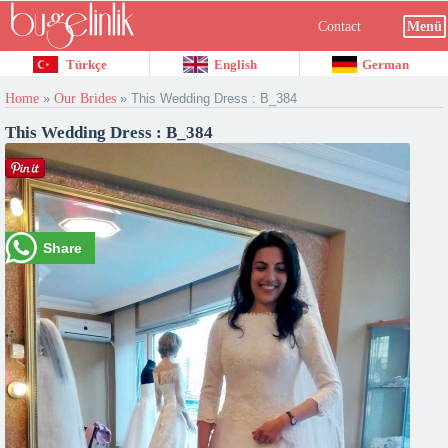
Contact
Menü
Türkçe
English
German
Home
»
Our Brides
»
This Wedding Dress : B_384
This Wedding Dress : B_384
Share