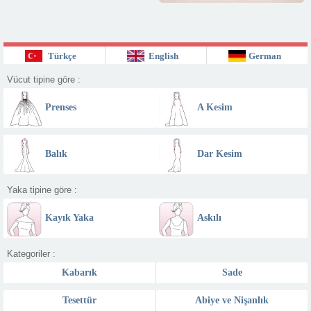
Türkçe
English
German
Vücut tipine göre :
Prenses
A Kesim
Balık
Dar Kesim
Yaka tipine göre :
Kayık Yaka
Askılı
Kategoriler :
Kabarık
Sade
Tesettür
Abiye ve Nişanlık