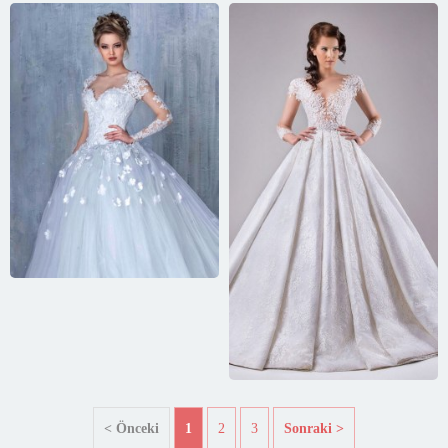
< Önceki
1
2
3
Sonraki >