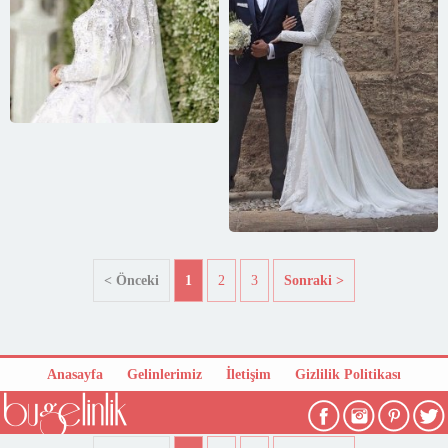
< Önceki
1
2
3
Sonraki >
Anasayfa
Gelinlerimiz
İletişim
Gizlilik Politikası