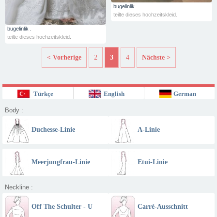
bugelinlik .
teilte dieses hochzeitskleid.
bugelinlik .
teilte dieses hochzeitskleid.
< Vorherige
2
3
4
Nächste >
Türkçe
English
German
Body :
Duchesse-Linie
A-Linie
Meerjungfrau-Linie
Etui-Linie
Neckline :
Off The Schulter - U
Carré-Ausschnitt