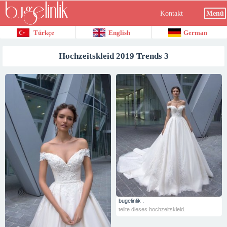
Kontakt
Menü
Türkçe
English
German
Hochzeitskleid 2019 Trends 3
bugelinlik .
teilte dieses hochzeitskleid.