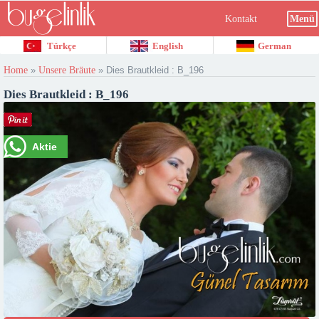
Kontakt
Menü
Türkçe
English
German
Home
»
Unsere Bräute
»
Dies Brautkleid : B_196
Dies Brautkleid : B_196
Aktie