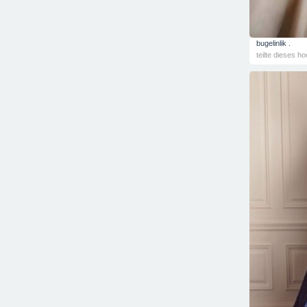
bugelinlik .
teilte dieses ho