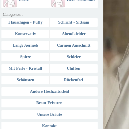
Ausschnitt
Categories :
Flauschigen - Puffy
Schlicht - Sittsam
Konservativ
Abendkleider
Lange Aermels
Carmen Ausschnitt
Spitze
Schleier
Mit Perle - Kristall
Chiffon
Schönsten
Rückenfrei
Andere Hochzeitskleid
Braut Frisuren
Unsere Bräute
Kontakt