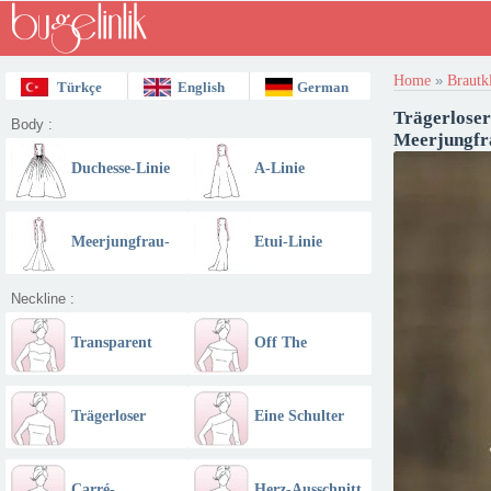
Home
»
Brautk
Türkçe
English
German
Trägerloser 
Body :
Meerjungfr
Duchesse-Linie
A-Linie
Meerjungfrau-
Etui-Linie
Linie
Neckline :
Transparent
Off The
Schulter
Schulter - U
Trägerloser
Eine Schulter
Boot Ausschnitt
Ausschnitt
Carré-
Herz-Ausschnitt