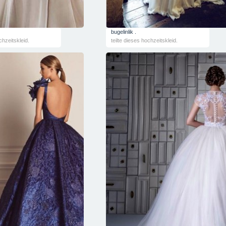
bugelinlik .
chzeitskleid.
teilte dieses hochzeitskleid.