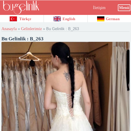
İletişim
Menü
Türkçe
English
German
Anasayfa
»
Gelinlerimiz
»
Bu Gelinlik : B_263
Bu Gelinlik : B_263