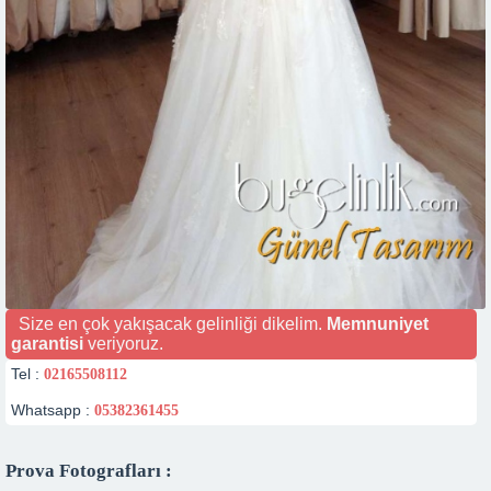
Size en çok yakışacak gelinliği dikelim.
Memnuniyet
garantisi
veriyoruz.
Tel :
02165508112
Whatsapp :
05382361455
Prova Fotografları :