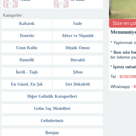
Kategoriler :
Size en çok
Kabarık
Sade
Memnuniyet
Tesettür
Abiye ve Nişanlık
* Yaptırmak is
Uzun Kollu
Düşük Omuz
*
Son söz he
bir ödeme ya
Dantelli
Duvaklı
*
İçiniz raha
İncili - Taşlı
Şifon
Tel :
0216550
En Güzel, En Şık
Sırt Dekolteli
Whatsapp :
0
Diğer Gelinlik Kategorileri
Gelin Saç Modelleri
Gelinlerimiz
İletişim