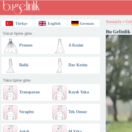
Anasayfa
»
Gel
Türkçe
English
German
Bu Gelinlik
Vücut tipine göre :
Prenses
A Kesim
Balık
Dar Kesim
Yaka tipine göre :
Transparan
Kayık Yaka
Omuz
Straplez
Tek Omuz
Askılı
M Yaka