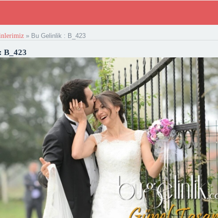
inlerimiz
»
Bu Gelinlik : B_423
 : B_423