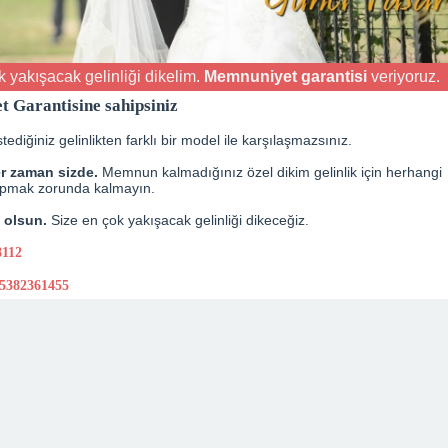
 yakışacak gelinliği dikelim.
Memnuniyet garantisi
veriyoruz.
 Garantisine sahipsiniz
tediğiniz gelinlikten farklı bir model ile karşılaşmazsınız.
r zaman sizde.
Memnun kalmadığınız özel dikim gelinlik için herhangi
pmak zorunda kalmayın.
t olsun.
Size en çok yakışacak gelinliği dikeceğiz.
8112
5382361455