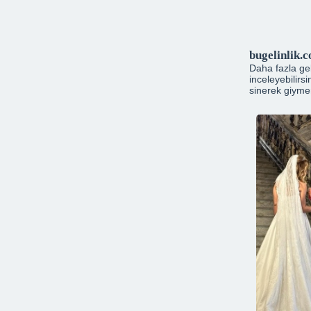
bugelinlik.c
Daha fazla gel
inceleyebilirsi
sinerek giymen