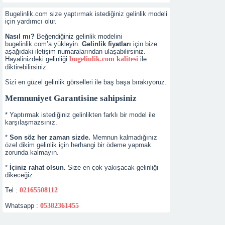
Bugelinlik.com size yaptırmak istediğiniz gelinlik modeli
için yardımcı olur.
Nasıl mı?
Beğendiğiniz gelinlik modelini
bugelinlik.com’a yükleyin.
Gelinlik fiyatları
için bize
aşağıdaki iletişim numaralarından ulaşabilirsiniz.
Hayalinizdeki gelinliği
bugelinlik.com kalitesi
ile
diktirebilirsiniz.
Sizi en güzel gelinlik görselleri ile baş başa bırakıyoruz.
Memnuniyet Garantisine sahipsiniz
* Yaptırmak istediğiniz gelinlikten farklı bir model ile
karşılaşmazsınız.
*
Son söz her zaman sizde.
Memnun kalmadığınız
özel dikim gelinlik için herhangi bir ödeme yapmak
zorunda kalmayın.
*
İçiniz rahat olsun.
Size en çok yakışacak gelinliği
dikeceğiz.
Tel :
02165508112
Whatsapp :
05382361455