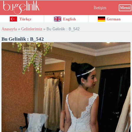
İletişim
Menü
Türkçe
English
German
Anasayfa
»
Gelinlerimiz
»
Bu Gelinlik : B_542
Bu Gelinlik : B_542