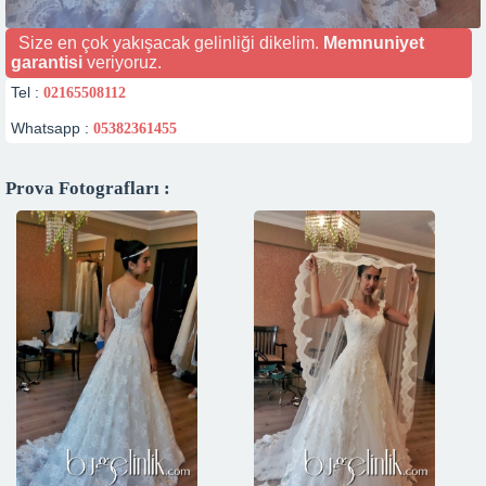
Size en çok yakışacak gelinliği dikelim.
Memnuniyet
garantisi
veriyoruz.
Tel :
02165508112
Whatsapp :
05382361455
Prova Fotografları :