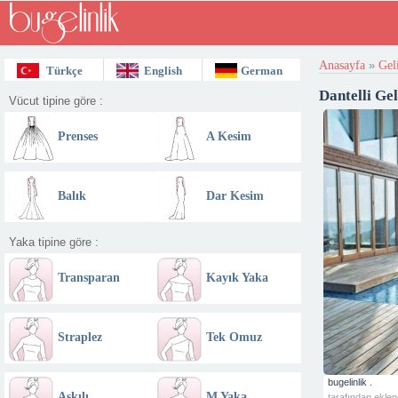
Anasayfa
»
Gel
Türkçe
English
German
Dantelli Gel
Vücut tipine göre :
Prenses
A Kesim
Balık
Dar Kesim
Yaka tipine göre :
Transparan
Kayık Yaka
Omuz
Straplez
Tek Omuz
bugelinlik .
Askılı
M Yaka
tarafından eklen