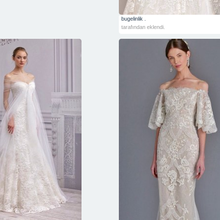
bugelinlik .
tarafından eklendi.