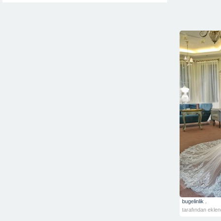
bugelinlik .
tarafından eklen