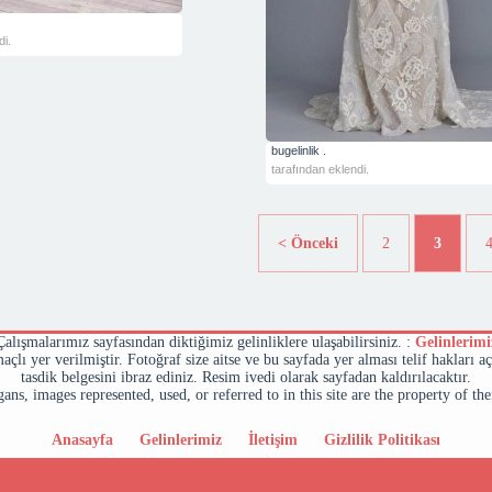
di.
bugelinlik .
tarafından eklendi.
< Önceki
2
3
Çalışmalarımız sayfasından diktiğimiz gelinliklere ulaşabilirsiniz. :
Gelinlerimi
maçlı yer verilmiştir. Fotoğraf size aitse ve bu sayfada yer alması telif hakları a
tasdik belgesini ibraz ediniz. Resim ivedi olarak sayfadan kaldırılacaktır.
ans, images represented, used, or referred to in this site are the property of th
Anasayfa
Gelinlerimiz
İletişim
Gizlilik Politikası