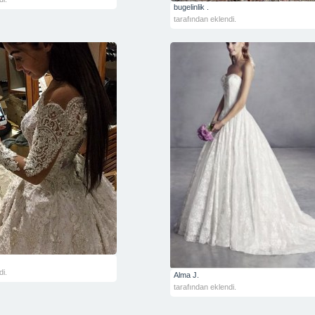
bugelinlik .
tarafından eklendi.
di.
Alma J.
tarafından eklendi.