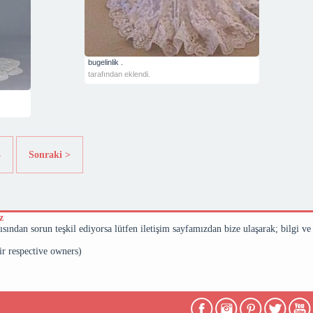
bugelinlik .
tarafından eklendi.
4
Sonraki >
z
çısından sorun teşkil ediyorsa lütfen iletişim sayfamızdan bize ulaşarak; bilgi ve
eir respective owners)