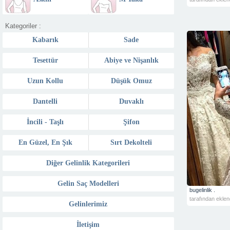
Kategoriler :
Kabarık
Sade
Tesettür
Abiye ve Nişanlık
Uzun Kollu
Düşük Omuz
Dantelli
Duvaklı
İncili - Taşlı
Şifon
En Güzel, En Şık
Sırt Dekolteli
Diğer Gelinlik Kategorileri
Gelin Saç Modelleri
bugelinlik .
tarafından eklen
Gelinlerimiz
İletişim