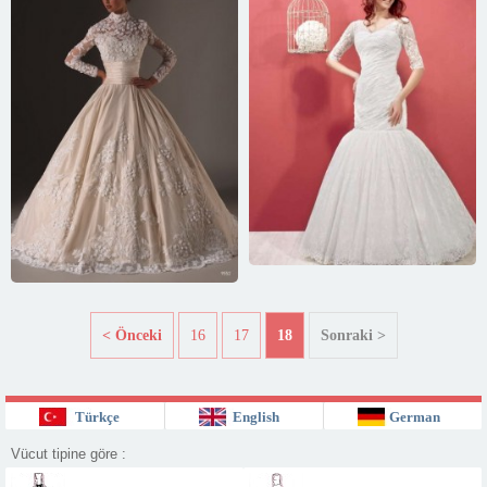
< Önceki
16
17
18
Sonraki >
Türkçe
English
German
Vücut tipine göre :