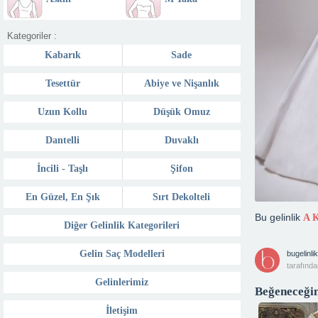
Kategoriler :
Kabarık
Sade
Tesettür
Abiye ve Nişanlık
Uzun Kollu
Düşük Omuz
Dantelli
Duvaklı
İncili - Taşlı
Şifon
En Güzel, En Şık
Sırt Dekolteli
Bu gelinlik
A 
Diğer Gelinlik Kategorileri
Gelin Saç Modelleri
bugelinlik
tarafında
Gelinlerimiz
Beğeneceğin
İletişim