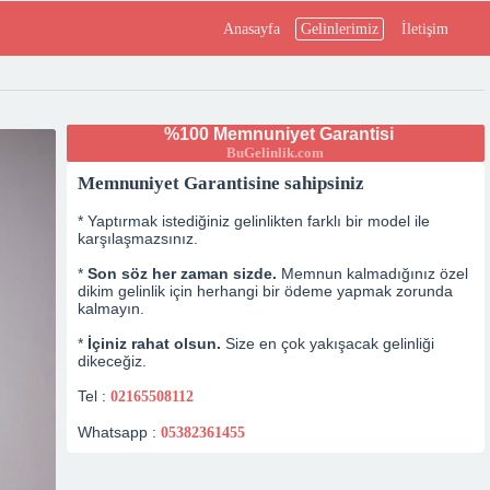
Anasayfa
Gelinlerimiz
İletişim
%100 Memnuniyet Garantisi
BuGelinlik.com
Memnuniyet Garantisine sahipsiniz
* Yaptırmak istediğiniz gelinlikten farklı bir model ile
karşılaşmazsınız.
*
Son söz her zaman sizde.
Memnun kalmadığınız özel
dikim gelinlik için herhangi bir ödeme yapmak zorunda
kalmayın.
*
İçiniz rahat olsun.
Size en çok yakışacak gelinliği
dikeceğiz.
Tel :
02165508112
Whatsapp :
05382361455