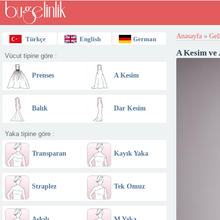
Anasayfa
»
Gel
Türkçe
English
German
A Kesim ve 
Vücut tipine göre :
Prenses
A Kesim
Balık
Dar Kesim
Yaka tipine göre :
Transparan
Kayık Yaka
Omuz
Straplez
Tek Omuz
Askılı
M Yaka