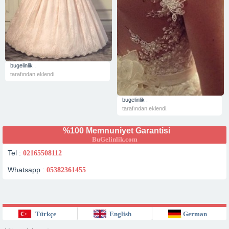
bugelinlik .
tarafından eklendi.
bugelinlik .
tarafından eklendi.
%100 Memnuniyet Garantisi
BuGelinlik.com
Tel :
02165508112
Whatsapp :
05382361455
Türkçe
English
German