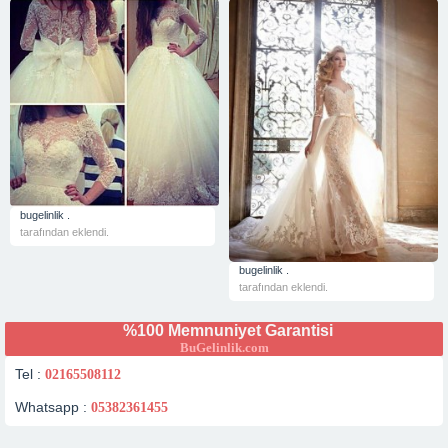
bugelinlik .
tarafından eklendi.
bugelinlik .
tarafından eklendi.
%100 Memnuniyet Garantisi
BuGelinlik.com
Tel :
02165508112
Whatsapp :
05382361455