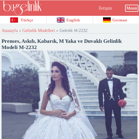
İletişim
Menü
Türkçe
English
German
Anasayfa
»
Gelinlik Modelleri
»
Gelinlik M-2232
Prenses, Askılı, Kabarık, M Yaka ve Duvaklı Gelinlik
Modeli M-2232