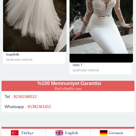
bugelinlik .
tarafından eklendi.
Selvi T.
tarafından eklendi.
%100 Memnuniyet Garantisi
BuGelinlik.com
Tel :
02165508112
Whatsapp :
05382361455
Türkçe
English
German