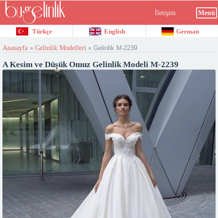
İletişim
Menü
Türkçe
English
German
Anasayfa
»
Gelinlik Modelleri
»
Gelinlik M-2239
A Kesim ve Düşük Omuz Gelinlik Modeli M-2239