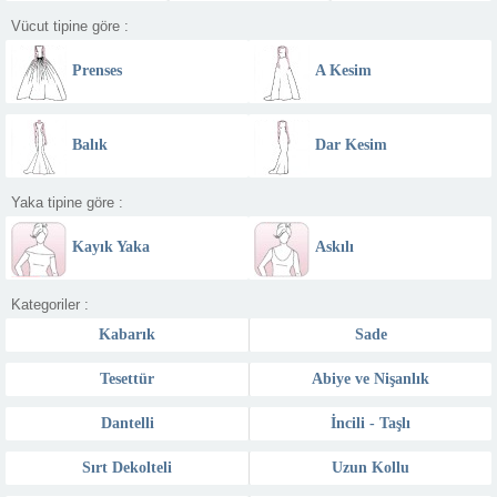
Vücut tipine göre :
Prenses
A Kesim
Balık
Dar Kesim
Yaka tipine göre :
Kayık Yaka
Askılı
Kategoriler :
Kabarık
Sade
Tesettür
Abiye ve Nişanlık
Dantelli
İncili - Taşlı
Sırt Dekolteli
Uzun Kollu