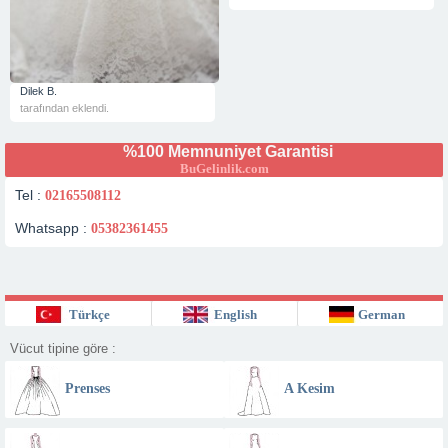
Dilek B.
tarafından eklendi.
%100 Memnuniyet Garantisi
BuGelinlik.com
Tel :
02165508112
Whatsapp :
05382361455
Türkçe
English
German
Vücut tipine göre :
Prenses
A Kesim