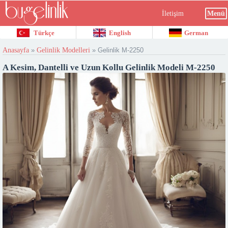
İletişim
Menü
Türkçe
English
German
Anasayfa
»
Gelinlik Modelleri
»
Gelinlik M-2250
A Kesim, Dantelli ve Uzun Kollu Gelinlik Modeli M-2250