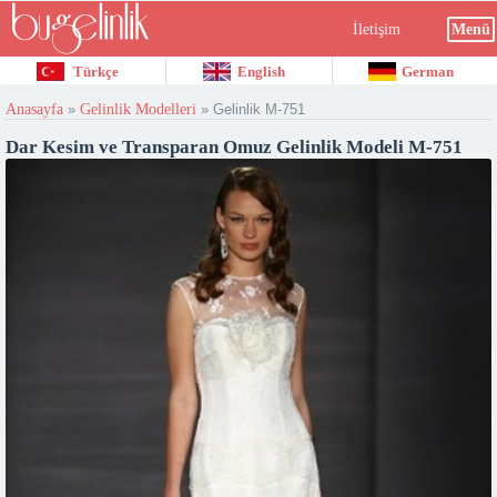
İletişim
Menü
Türkçe
English
German
Anasayfa
»
Gelinlik Modelleri
»
Gelinlik M-751
Dar Kesim ve Transparan Omuz Gelinlik Modeli M-751