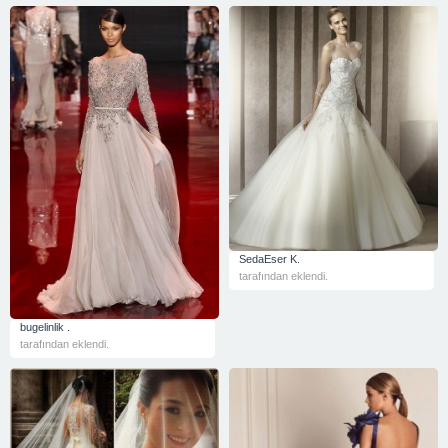
SedaEser K.
tarafından eklendi.
bugelinlik .
tarafından eklendi.