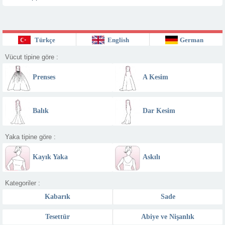
Türkçe
English
German
Vücut tipine göre :
Prenses
A Kesim
Balık
Dar Kesim
Yaka tipine göre :
Kayık Yaka
Askılı
Kategoriler :
Kabarık
Sade
Tesettür
Abiye ve Nişanlık