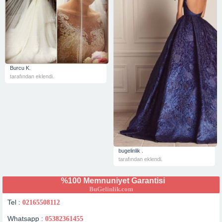
Burcu K.
tarafından eklendi.
bugelinlik .
tarafından eklendi.
%100 Memnuniyet Garantisi
BuGelinlik.com
Tel :
02165508112
Whatsapp :
05382361455