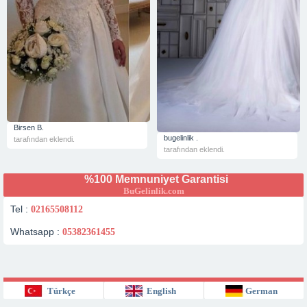
Birsen B.
bugelinlik .
tarafından eklendi.
tarafından eklendi.
%100 Memnuniyet Garantisi
BuGelinlik.com
Tel :
02165508112
Whatsapp :
05382361455
Türkçe
English
German