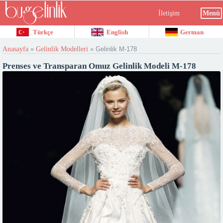
İletişim
Menü
Türkçe
English
German
Anasayfa
»
Gelinlik Modelleri
»
Gelinlik M-178
Prenses ve Transparan Omuz Gelinlik Modeli M-178