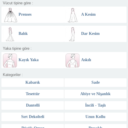
Vücut tipine göre :
Prenses
A Kesim
Balık
Dar Kesim
Yaka tipine göre :
Kayık Yaka
Askılı
Kategoriler :
Kabarık
Sade
Tesettür
Abiye ve Nişanlık
Dantelli
İncili - Taşlı
Sırt Dekolteli
Uzun Kollu