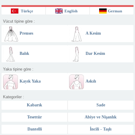
Türkçe
English
German
Vücut tipine göre :
Prenses
A Kesim
Balık
Dar Kesim
Yaka tipine göre :
Kayık Yaka
Askılı
Kategoriler :
Kabarık
Sade
Tesettür
Abiye ve Nişanlık
Dantelli
İncili - Taşlı