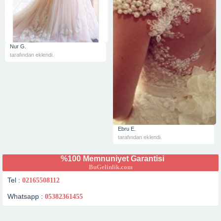
Nur G.
tarafından eklendi.
Ebru E.
tarafından eklendi.
%100 Memnuniyet Garantisi
BuGelinlik.com
Tel :
02165508112
Whatsapp :
05382361455