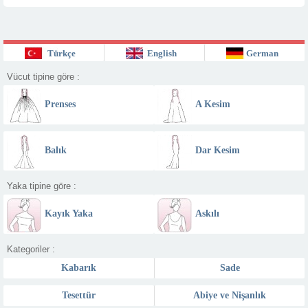
Türkçe
English
German
Vücut tipine göre :
Prenses
A Kesim
Balık
Dar Kesim
Yaka tipine göre :
Kayık Yaka
Askılı
Kategoriler :
Kabarık
Sade
Tesettür
Abiye ve Nişanlık