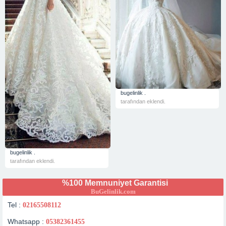
bugelinlik .
tarafından eklendi.
bugelinlik .
tarafından eklendi.
%100 Memnuniyet Garantisi
BuGelinlik.com
Tel :
02165508112
Whatsapp :
05382361455